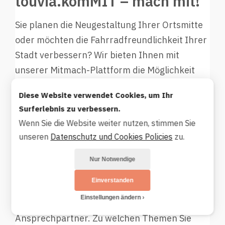
touvia.komMIT – mach mit!
Sie planen die Neugestaltung Ihrer Ortsmitte
oder möchten die Fahrradfreundlichkeit Ihrer
Stadt verbessern? Wir bieten Ihnen mit
unserer Mitmach-Plattform die Möglichkeit
zur Bürgerbeteiligung. Sie stellen also nicht
Diese Website verwendet Cookies, um Ihr
nur über digitale Karten Informationen bereit,
Surferlebnis zu verbessern.
sondern ermöglichen die Teilhabe daran.
Wenn Sie die Website weiter nutzen, stimmen Sie
unseren
Datenschutz und Cookies Policies
zu.
Für Bürgerbeteiligungen oder als
Mängelmelder verkürzt
touvia.komMIT
den
Nur Notwendige
Weg Ihrer Bürgerinnen und Bürger zur
Einverstanden
zuständigen Stelle. Meldungen gelangen
Einstellungen ändern
dadurch bei Ihnen sofort an den richtigen
Ansprechpartner. Zu welchen Themen Sie